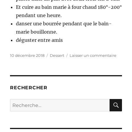
Et cuire au bain marie à four chaud 180°-200°
pendant une heure.
danser une bourrée pendant que le bain-
marie bouillonne.
déguster entre amis
Publié
Catégories
sur
10 décembre 2018
Dessert
Laisser un commentaire
le
Crème
caramel
au
safran
RECHERCHER
RE
Recherche
pour :