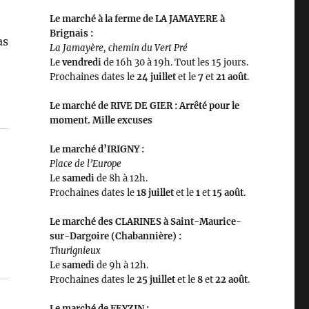
Le marché à la ferme de LA JAMAYERE à
Brignais :
as
La Jamayère, chemin du Vert Pré
Le
vendredi
de 16h 30 à 19h. Tout les 15 jours.
Prochaines dates le
24 juillet
et le
7
et
21 août
.
Le marché de RIVE DE GIER : Arrêté pour le
moment. Mille excuses
Le marché d’IRIGNY :
Place de l’Europe
Le
samedi
de 8h à 12h.
Prochaines dates le
18
juillet
et le
1
et
15
août
.
Le marché des CLARINES à Saint-Maurice-
sur-Dargoire (Chabannière) :
Thurignieux
Le
samedi
de 9h à 12h.
Prochaines dates le
25 juillet
et le
8
et
22 août
.
Le marché de FEYZIN :