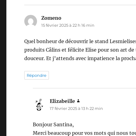
Zomeno
dit :
15 février 2025 à 22 h 16 min
Quel bonheur de découvrir le stand Lesmielis
produits Câlins et félicite Elise pour son art d
douceur. Et j’attends avec impatience la procha
Répondre
Elizabeille
dit :
17 février 2025 à 13 h 22 min
Bonjour Santina,
Merci beaucoup pour vos mots qui nous to