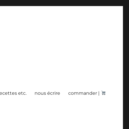
recettes etc.
nous écrire
commander |