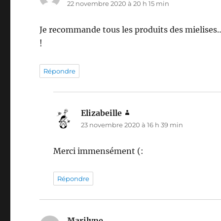
22 novembre 2020 à 20 h 15 min
Je recommande tous les produits des mielises….
!
Répondre
Elizabeille
dit :
23 novembre 2020 à 16 h 39 min
Merci immensément (:
Répondre
Marilyne
dit :