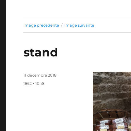
Image précédente
Image suivante
stand
Publié
11 décembre 2018
le
Taille
1862 × 1048
réelle