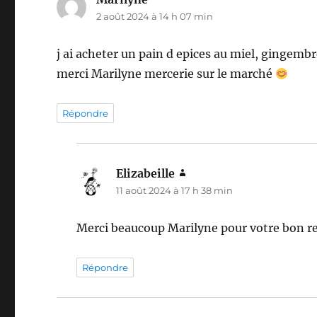
2 août 2024 à 14 h 07 min
j ai acheter un pain d epices au miel, gingem
merci Marilyne mercerie sur le marché
Répondre
Elizabeille
dit :
11 août 2024 à 17 h 38 min
Merci beaucoup Marilyne pour votre bon re
Répondre