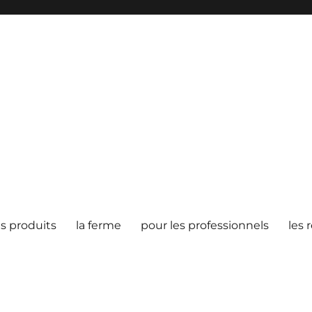
es produits
la ferme
pour les professionnels
les 