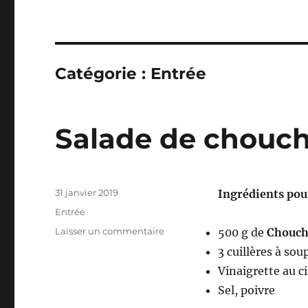
Catégorie :
Entrée
Salade de chouc
Publié
31 janvier 2019
Ingrédients pou
le
Catégories
Entrée
sur
Laisser un commentaire
500 g de
Chouch
Salade
3 cuillères à sou
de
Vinaigrette au ci
chouchous
Sel, poivre