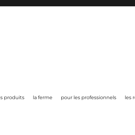
es produits
la ferme
pour les professionnels
les 