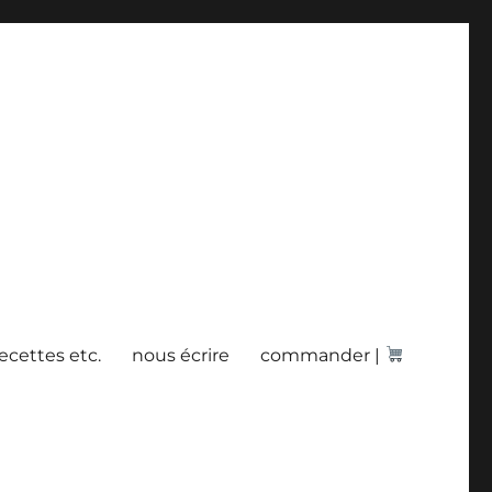
recettes etc.
nous écrire
commander |