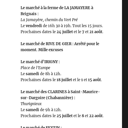
Le marché à la ferme de LA JAMAYERE à
Brignais :
La Jamayère, chemin du Vert Pré
Le
vendredi
de 16h 30 à 19h. Tout les 15 jours.
Prochaines dates le
24 juillet
et le
7
et
21 août
.
Le marché de RIVE DE GIER : Arrêté pour le
moment. Mille excuses
Le marché d’IRIGNY :
Place de l’Europe
Le
samedi
de 8h à 12h.
Prochaines dates le
18
juillet
et le
1
et
15
août
.
Le marché des CLARINES à Saint-Maurice-
sur-Dargoire (Chabannière) :
Thurignieux
Le
samedi
de 9h à 12h.
Prochaines dates le
25 juillet
et le
8
et
22 août
.
Le marché de FEYZIN :