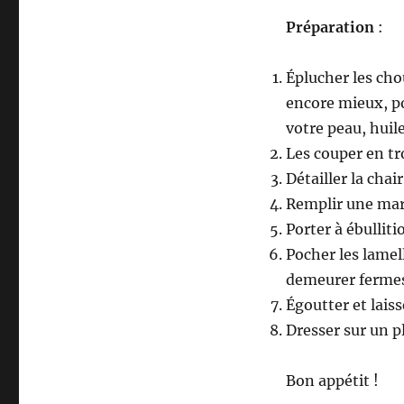
Préparation
:
Éplucher les cho
encore mieux, po
votre peau, huil
Les couper en tro
Détailler la chai
Remplir une marm
Porter à ébulliti
Pocher les lame
demeurer fermes
Égoutter et laiss
Dresser sur un pl
Bon appétit !